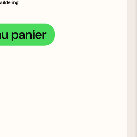
uldering
au panier